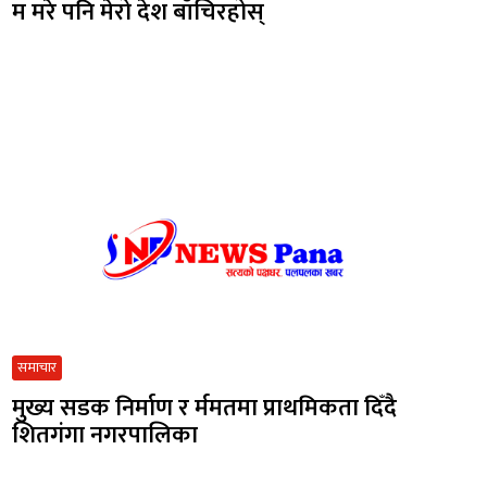
म मरे पनि मेरो देश बाँचिरहोस्
समाचार
मुख्य सडक निर्माण र र्ममतमा प्राथमिकता दिँदै
शितगंगा नगरपालिका