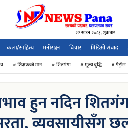
२२ साउन २०८३, शुक्रबार
कला/साहित्य
मनोरञ्जन
विचार
भिडिओ संवाद
सव
शिक्षकको माग
शितगंगा
मूल्य वृद्धि
पेट्रोल
म अभाव हुन नदिन शितग
रसरता, व्यवसायीसँग 