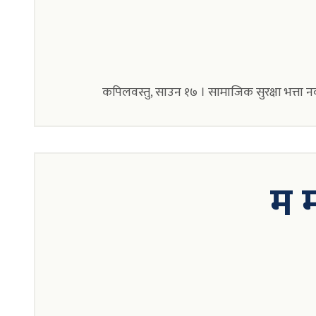
कपिलवस्तु, साउन १७ । सामाजिक सुरक्षा भत्ता नवी
म म