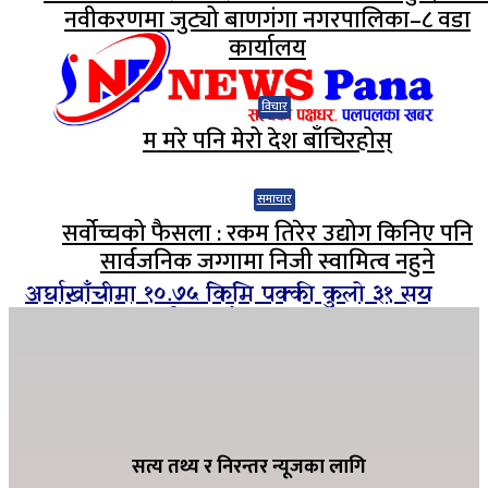
नवीकरणमा जुट्यो बाणगंगा नगरपालिका–८ वडा
कार्यालय
विचार
म मरे पनि मेरो देश बाँचिरहोस्
समाचार
सर्वोच्चको फैसला : रकम तिरेर उद्योग किनिए पनि
सार्वजनिक जग्गामा निजी स्वामित्व नहुने
अर्घाखाँचीमा १०.७५ किमि पक्की कुलो ३१ सय
हेक्टरमा १२ महिनै सिचाँइ
ग्यासको कृत्रिम अभाव हुन नदिन शितगंगा
नगरपालिकाको अग्रसरता, व्यवसायीसँग छलफल
सत्य तथ्य र निरन्तर न्यूजका लागि