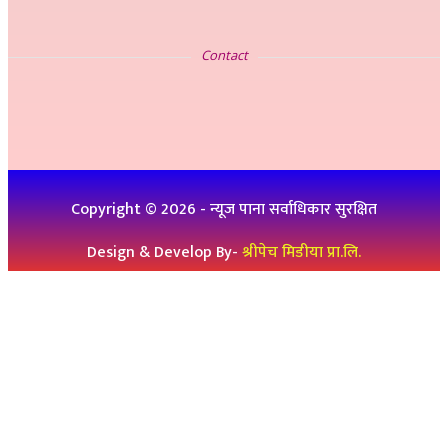
सम्पर्क
Contact
इ-मेलः newskp425@gmail.com
विज्ञापनको लागिः ९८४७५७८३२५
थप जानकारीको लागिः ९८६१९३६०७६, ९८४७३१४६५१
Copyright ©
2026
- न्यूज पाना सर्वाधिकार सुरक्षित
Design & Develop By-
श्रीपेच मिडीया प्रा.लि.