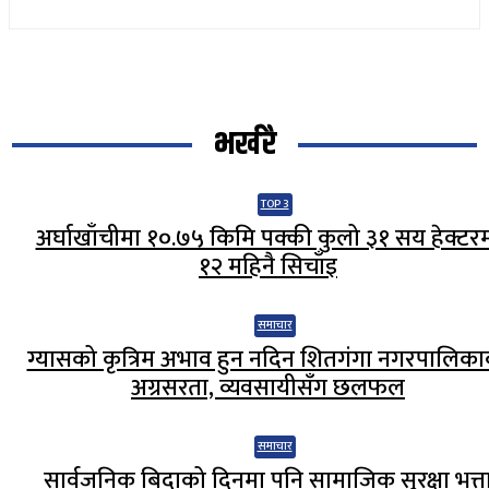
भर्खरै
TOP 3
अर्घाखाँचीमा १०.७५ किमि पक्की कुलो ३१ सय हेक्टर
१२ महिनै सिचाँइ
समाचार
ग्यासको कृत्रिम अभाव हुन नदिन शितगंगा नगरपालिक
अग्रसरता, व्यवसायीसँग छलफल
समाचार
सार्वजनिक बिदाको दिनमा पनि सामाजिक सुरक्षा भत्त