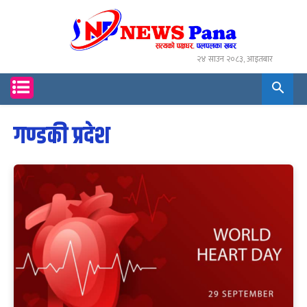
२४ साउन २०८३, आइतबार
गण्डकी प्रदेश