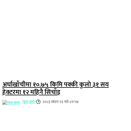
अर्घाखाँचीमा १०.७५ किमि पक्की कुलो ३१ सय
हेक्टरमा १२ महिनै सिचाँइ
न्यूज पाना
२०८३ साउन २३ गते ०९:५४