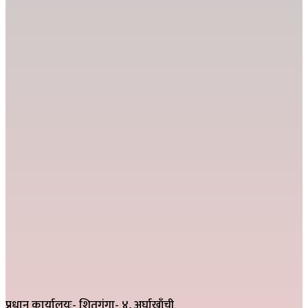
प्रधान कार्यालयः- शितगंगा- ४, अर्घाखाँची