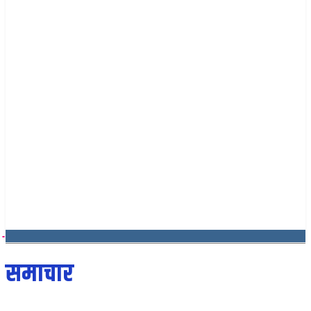
२४ साउन २०८३, आइतबार
समाचार