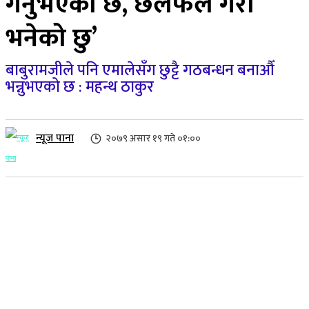
गर्नुभएको छ, छलफल गरौँ
भनेको छु’
बाबुरामजीले पनि एमालेसँग छुट्टै गठबन्धन बनाऔँ
भन्नुभएको छ : महन्थ ठाकुर
न्यूज पाना
२०७९ असार १९ गते ०१:००