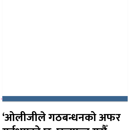
२३ साउन २०८३, शनिबार
‘ओलीजीले गठबन्धनको अफर