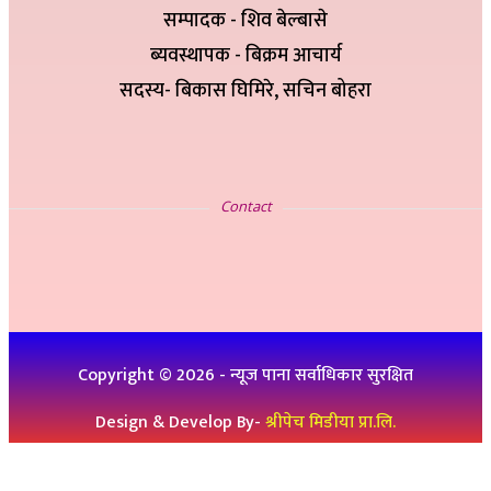
सम्पादक - शिव बेल्बासे
ब्यवस्थापक - बिक्रम आचार्य
सदस्य- बिकास घिमिरे, सचिन बोहरा
सम्पर्क
Contact
इ-मेलः newskp425@gmail.com
विज्ञापनको लागिः ९८४७५७८३२५
थप जानकारीको लागिः ९८६१९३६०७६, ९८४७३१४६५१
Copyright ©
2026
- न्यूज पाना सर्वाधिकार सुरक्षित
Design & Develop By-
श्रीपेच मिडीया प्रा.लि.