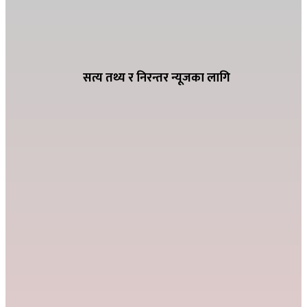
ग्यासको कृत्रिम अभाव हुन नदिन शितगंगा
नगरपालिकाको अग्रसरता, व्यवसायीसँग छलफल
सत्य तथ्य र निरन्तर न्यूजका लागि