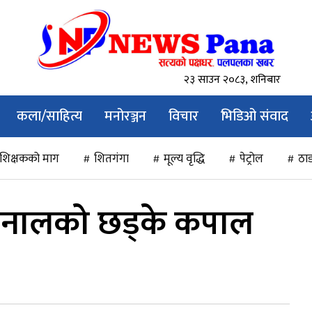
२३ साउन २०८३, शनिबार
कला/साहित्य
मनोरञ्जन
विचार
भिडिओ संवाद
शिक्षकको माग
शितगंगा
मूल्य वृद्धि
पेट्रोल
ठाड
खनालको छड्के कपाल