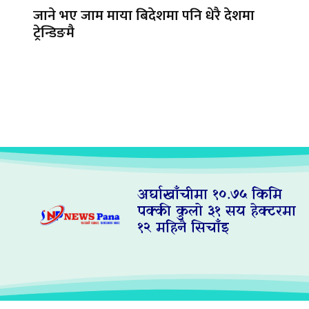
जाने भए जाम माया बिदेशमा पनि धेरै देशमा
ट्रेन्डिङमै
अर्घाखाँचीमा १०.७५ किमि
पक्की कुलो ३१ सय हेक्टरमा
१२ महिनै सिचाँइ