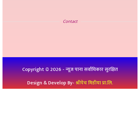
सम्पर्क
Contact
इ-मेलः newskp425@gmail.com
विज्ञापनको लागिः ९८४७५७८३२५
थप जानकारीको लागिः ९८६१९३६०७६, ९८४७३१४६५१
Copyright ©
2026
- न्यूज पाना सर्वाधिकार सुरक्षित
Design & Develop By-
श्रीपेच मिडीया प्रा.लि.