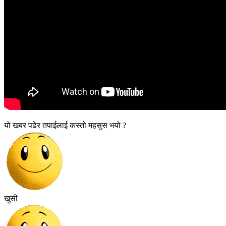
यो खबर पढेर तपाईलाई कस्तो महसुस भयो ?
खुसी