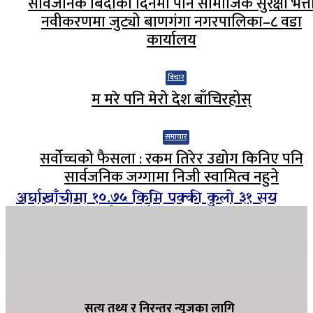
सार्वजनिक बिदाको दिनमा पनि सामाजिक सुरक्षा भत्त
नवीकरणमा जुट्यो बाणगंगा नगरपालिका–८ वडा
कार्यालय
विचार
म मरे पनि मेरो देश बाँचिरहोस्
समाचार
सर्वोच्चको फैसला : रकम तिरेर उद्योग किनिए पनि
सार्वजनिक जग्गामा निजी स्वामित्व नहुने
अर्घाखाँचीमा १०.७५ किमि पक्की कुलो ३१ सय
हेक्टरमा १२ महिनै सिचाँइ
ग्यासको कृत्रिम अभाव हुन नदिन शितगंगा
नगरपालिकाको अग्रसरता, व्यवसायीसँग छलफल
सत्य तथ्य र निरन्तर न्यूजका लागि