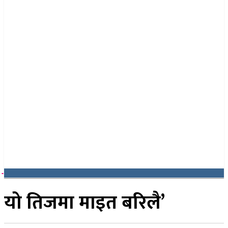
२५ साउन २०८३, सोमबार
यो तिजमा माइत बरिलै’