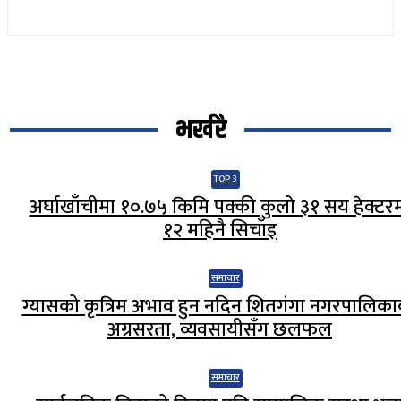
भर्खरै
TOP 3
अर्घाखाँचीमा १०.७५ किमि पक्की कुलो ३१ सय हेक्टर
१२ महिनै सिचाँइ
समाचार
ग्यासको कृत्रिम अभाव हुन नदिन शितगंगा नगरपालिक
अग्रसरता, व्यवसायीसँग छलफल
समाचार