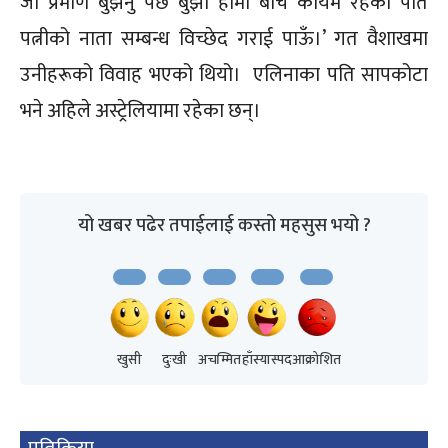
जो प्रमाण बुझनु पर्छ बुझी हामी बीच कायम रहेको पति
पत्नीको नाता सम्बन्ध विच्छेद गराई पाऊँ।’ गत वैशाखमा
उनीहरूको विवाह भएको थियो। एलिनाका पति सापकोटा
भने अहिले अस्ट्रेलियामा रहेका छन्।
यो खबर पढेर तपाईलाई कस्तो महसुस भयो ?
खुसी
दुःखी
अचम्मित
हाँस्यास्पद
आक्रोशित