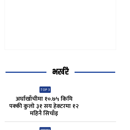
भर्खरै
TOP 3
अर्घाखाँचीमा १०.७५ किमि
पक्की कुलो ३१ सय हेक्टरमा १२
महिनै सिचाँइ