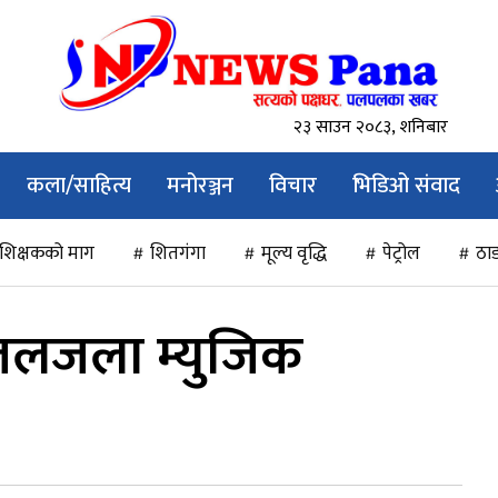
२३ साउन २०८३, शनिबार
कला/साहित्य
मनोरञ्जन
विचार
भिडिओ संवाद
शिक्षकको माग
शितगंगा
मूल्य वृद्धि
पेट्रोल
ठाड
जलजला म्युजिक