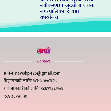
नवीकरणमा जुट्यो बाणगंगा
नगरपालिका–८ वडा
कार्यालय
सम्पर्क
Contact
इ-मेलः newskp425@gmail.com
विज्ञापनको लागिः ९८४७५७८३२५
थप जानकारीको लागिः ९८६१९३६०७६,
९८४७३१४६५१