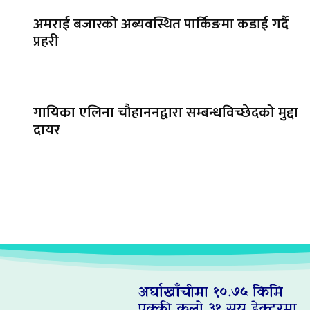
अमराई बजारको अब्यवस्थित पार्किङमा कडाई गर्दै
प्रहरी
गायिका एलिना चौहाननद्वारा सम्बन्धविच्छेदको मुद्दा
दायर
अर्घाखाँचीमा १०.७५ किमि
पक्की कुलो ३१ सय हेक्टरमा