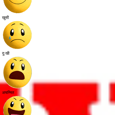
खुसी
दुःखी
अचम्मित