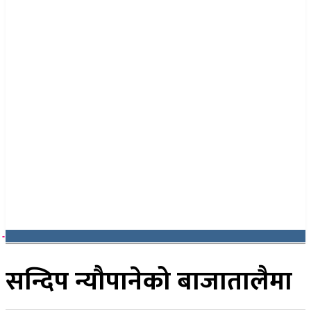
२१ साउन २०८३, बिहिबार
सन्दिप न्यौपानेको बाजातालैमा