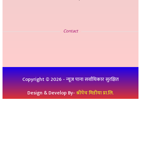
सम्पर्क
Contact
इ-मेलः newskp425@gmail.com
विज्ञापनको लागिः ९८४७५७८३२५
थप जानकारीको लागिः ९८६१९३६०७६, ९८४७३१४६५१
Copyright ©
2026
- न्यूज पाना सर्वाधिकार सुरक्षित
Design & Develop By-
श्रीपेच मिडीया प्रा.लि.