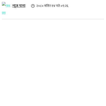
न्यूज पाना
२०८० मंसिर १४ गते ०९:२६