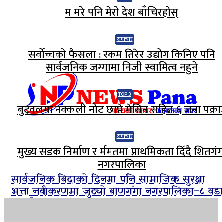
म मरे पनि मेरो देश बाँचिरहोस्
समाचार
सर्वोच्चको फैसला : रकम तिरेर उद्योग किनिए पनि
सार्वजनिक जग्गामा निजी स्वामित्व नहुने
TOP 3
बुटवलमा नक्कली नोट छाप्ने मेसिन सहित ६ जना पक्रा
समाचार
मुख्य सडक निर्माण र र्ममतमा प्राथमिकता दिँदै शितगं
नगरपालिका
सार्वजनिक बिदाको दिनमा पनि सामाजिक सुरक्षा
भत्ता नवीकरणमा जुट्यो बाणगंगा नगरपालिका–८ वड
कार्यालय