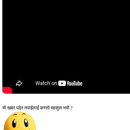
यो खबर पढेर तपाईलाई कस्तो महसुस भयो ?