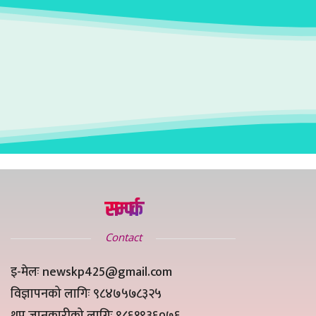
सम्पर्क
Contact
इ-मेलः newskp425@gmail.com
विज्ञापनको लागिः ९८४७५७८३२५