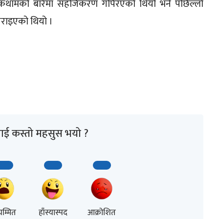
ो रोकथामको बारेमा सहजिकरण गपिरएको थियो भने पछिल्लो
राइएको थियो ।
ाई कस्तो महसुस भयो ?
म्मित
हाँस्यास्पद
आक्रोशित