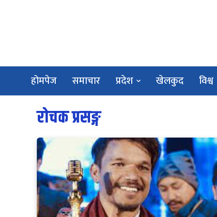
होमपेज
समाचार
प्रदेश
खेलकुद
विश्व
रोचक प्रसङ्ग