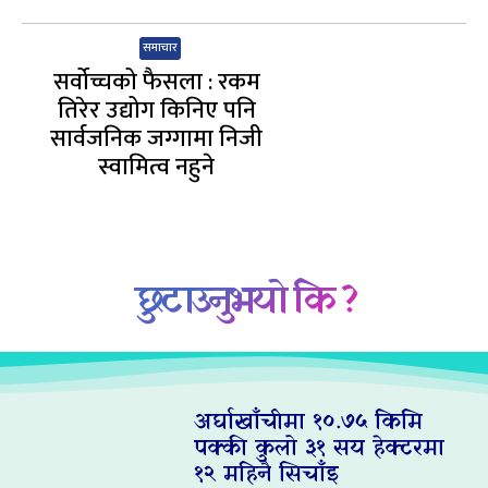
समाचार
सर्वोच्चको फैसला : रकम
तिरेर उद्योग किनिए पनि
सार्वजनिक जग्गामा निजी
स्वामित्व नहुने
छुटाउनुभयो कि ?
अर्घाखाँचीमा १०.७५ किमि
पक्की कुलो ३१ सय हेक्टरमा
१२ महिनै सिचाँइ