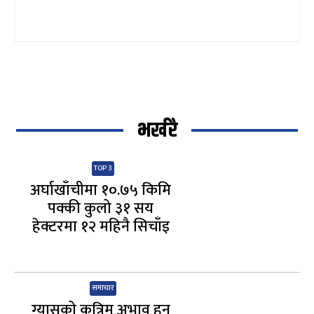
भर्खरै
TOP 3
अर्घाखाँचीमा १०.७५ किमि
पक्की कुलो ३१ सय
हेक्टरमा १२ महिनै सिचाँइ
समाचार
ग्यासको कृत्रिम अभाव हुन