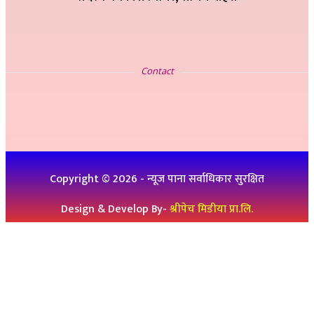
सम्पर्क
Contact
इ-मेलः newskp425@gmail.com
विज्ञापनको लागिः ९८४७५७८३२५
थप जानकारीको लागिः ९८६१९३६०७६, ९८४७३१४६५१
Copyright ©
2026
- न्यूज पाना सर्वाधिकार सुरक्षित
Design & Develop By-
श्रीपेच मिडीया प्रा.लि.