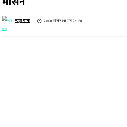
मेसिन
न्यूज पाना
२०८० मंसिर १४ गते १८:४०