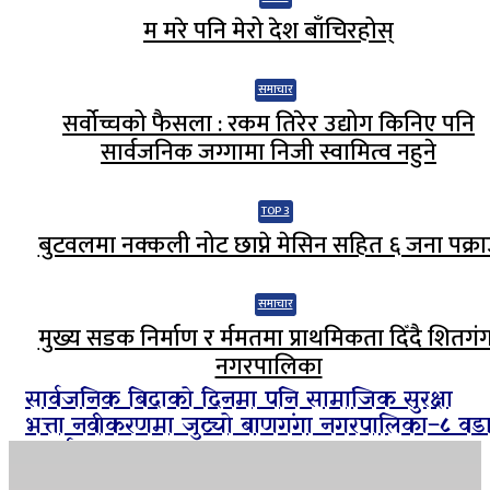
म मरे पनि मेरो देश बाँचिरहोस्
समाचार
सर्वोच्चको फैसला : रकम तिरेर उद्योग किनिए पनि
सार्वजनिक जग्गामा निजी स्वामित्व नहुने
TOP 3
बुटवलमा नक्कली नोट छाप्ने मेसिन सहित ६ जना पक्रा
समाचार
मुख्य सडक निर्माण र र्ममतमा प्राथमिकता दिँदै शितगं
नगरपालिका
सार्वजनिक बिदाको दिनमा पनि सामाजिक सुरक्षा
भत्ता नवीकरणमा जुट्यो बाणगंगा नगरपालिका–८ वड
कार्यालय