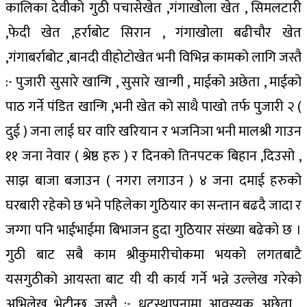
कालिका देवीको गुठी पचासेखेत ,गंगाखोला खेत , सिमलटारी
,फेदी खेत ,हर्राबोट सिरान , गंगाखोला बढीचौर खेत
,गंगाबर्राबोट ,बानदी वीहोटोखेत भनी विभिन्न कामको लागि जस्तै
:- पुजारी सुसारे खान्गि , सुसारे खान्गी , माईको अछेता , माईको
पाठ गर्ने पंडित खान्गि ,भनी खेत को साथै पाखो तर्फ पुजारी २ (
दुई ) जना लाई घर वारि खरियान र भजनिञा भनी मालश्री गाउन
११ जना नेवार ( श्रेष्ठ हरु ) र दिनको तिनपटक बिहान ,दिउसो ,
साझ बाजा बजाउन ( नगरा लगाउन ) ४ जना दमाई हरुको
घरबारी रहेको छ भने पहिलेका गुठियार का सन्तान बढदै जादा र
जग्गा पनि भाईभाईमा बिभाजन हुदा गुठियार संख्या बढेको छ ।
गुठी बाट सबै काम श्रीकुमारीचोकमा भयको लगतबाटै
यसगुठीको आयस्ता बाट यी यी कार्य गर्ने भन्ने उल्लेख गरेको
अभिलेख भेटीन्छ जस्तै :- धटस्थापनामा आवस्यक अछेता ,