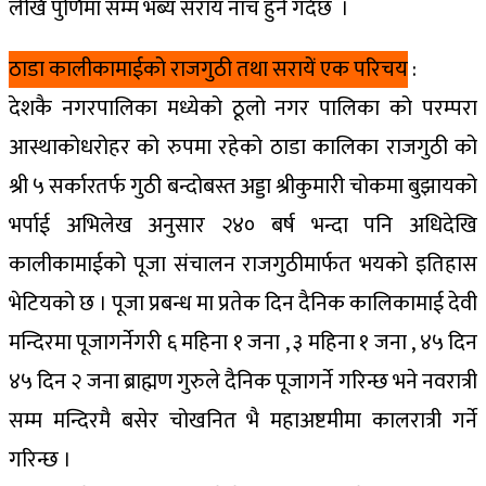
लेखि
पुर्णिमा
सम्म
भब्य
सराय
नाँच
हुने
गर्दछ ।
ठाडा कालीकामाईको राजगुठी तथा सरायें एक परिचय
:
देशकै नगरपालिका मध्येको ठूलो नगर पालिका को परम्परा
आस्थाकोधरोहर को रुपमा रहेको ठाडा कालिका राजगुठी को
श्री ५ सर्कारतर्फ गुठी बन्दोबस्त अड्डा श्रीकुमारी चोकमा बुझायको
भर्पाई अभिलेख अनुसार २४० बर्ष भन्दा पनि अधिदेखि
कालीकामाईको पूजा संचालन राजगुठीमार्फत भयको इतिहास
भेटियको छ । पूजा प्रबन्ध मा प्रतेक दिन दैनिक कालिकामाई देवी
मन्दिरमा पूजागर्नेगरी ६ महिना १ जना , ३ महिना १ जना , ४५ दिन
४५ दिन २ जना ब्राह्मण गुरुले दैनिक पूजागर्ने गरिन्छ भने नवरात्री
सम्म मन्दिरमै बसेर चोखनित भै महाअष्टमीमा कालरात्री गर्ने
गरिन्छ ।