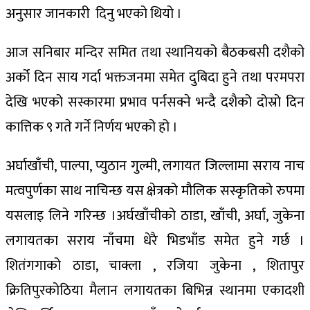
अनुसार
जानकारी
दिनु
भएको
थियो
।
आज
सनिबार
मन्दिर
समित
तथा
स्थानियको
बैठकबसी
दशैको
अर्को
दिन
साय
गर्दा
भक्तजनमा
समेत
दुबिदा
हुने
तथा
परमपरा
देखि
भएको
सस्कारमा
प्रभाव
पर्न
सक्ने
भन्दै
दशैको
दोस्रो
दिन
कात्तिक
९
गते
गर्ने
निर्णय
भएको
हो
।
अर्घाखाँची
,
पाल्पा
,
प्युठान
गुल्मी
,
लगायत
जिल्लामा
सराय
नाच
मत्वपुर्णका
साथ
नाचिन्छ
यस
क्षेत्रको
मौलिक
सस्कृतिको
रुपमा
यसलाइ
लिने
गरिन्छ
।
अर्घखाँचीको
ठाडा
,
खाँची
,
अर्घा
,
जुकेना
लगायतका
सराय
नाँचमा
धेरै
भिडभाँड
समेत
हुने
गर्छ
।
शितंगगाको
ठाडा
,
चाक्ला
,
रजिया
जुकेना
,
शितापुर
क्रितिपुर
कोठिया
मैलान
लगायतका
बिभिन्न
स्थानमा
एकादशी