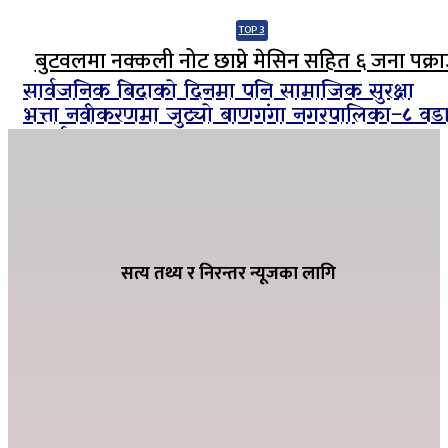
TOP 3
बुटवलमा नक्कली नोट छाप्ने मेसिन सहित ६ जना पक्रा
सार्वजनिक बिदाको दिनमा पनि सामाजिक सुरक्षा
भत्ता नवीकरणमा जुट्यो बाणगंगा नगरपालिका–८ वड
कार्यालय
ग्यासको कृत्रिम अभाव हुन नदिन शितगंगा
नगरपालिकाको अग्रसरता, व्यवसायीसँग छलफल
सत्य तथ्य र निरन्तर न्यूजका लागि