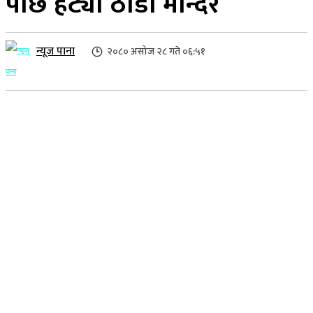
पछि हट्यो ठाडा मन्दिर
न्यूज पाना
२०८० असोज २८ गते ०६:५१