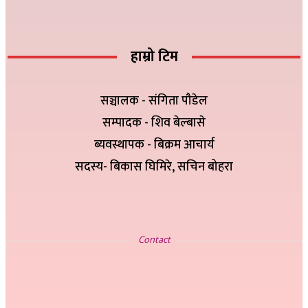
हाम्रो टिम
सञ्चालक - संगिता पौडेल
सम्पादक - शिव बेल्बासे
ब्यवस्थापक - बिक्रम आचार्य
सदस्य- बिकास घिमिरे, सचिन बोहरा
सम्पर्क
Contact
इ-मेलः newskp425@gmail.com
विज्ञापनको लागिः ९८४७५७८३२५