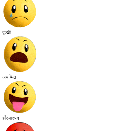
दुःखी
अचम्मित
हाँस्यास्पद