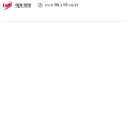
न्यूज पाना
२०८१ जेष्ठ ३ गते ०७:३९