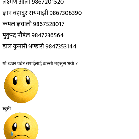
लक्ष्मण ओली 9867201520
ज्ञान बहादुर रायमाझी 9867306390
कमल ज्ञवाली 9867528017
मुकुन्द पौडेल 9847236564
डाल कुमारी भण्डारी 9847353144
यो खबर पढेर तपाईलाई कस्तो महसुस भयो ?
खुसी