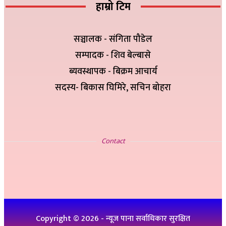
हाम्रो टिम
सञ्चालक - संगिता पौडेल
सम्पादक - शिव बेल्बासे
ब्यवस्थापक - बिक्रम आचार्य
सदस्य- बिकास घिमिरे, सचिन बोहरा
सम्पर्क
Contact
इ-मेलः newskp425@gmail.com
विज्ञापनको लागिः ९८४७५७८३२५
थप जानकारीको लागिः ९८६१९३६०७६, ९८४७३१४६५१
Copyright ©
2026
- न्यूज पाना सर्वाधिकार सुरक्षित