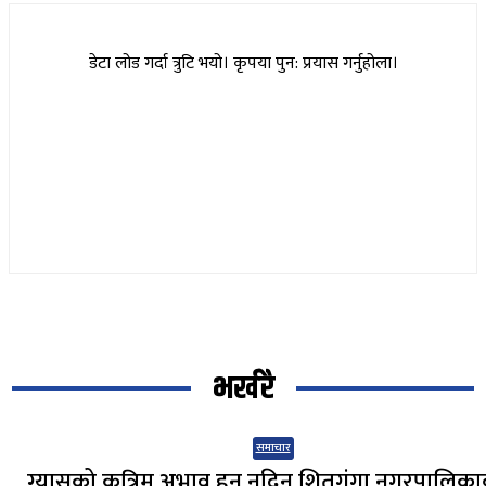
डेटा लोड गर्दा त्रुटि भयो। कृपया पुन: प्रयास गर्नुहोला।
भर्खरै
समाचार
ग्यासको कृत्रिम अभाव हुन नदिन शितगंगा नगरपालिक