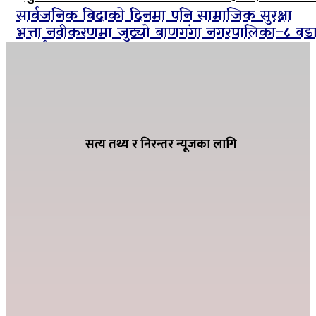
सार्वजनिक बिदाको दिनमा पनि सामाजिक सुरक्षा
भत्ता नवीकरणमा जुट्यो बाणगंगा नगरपालिका–८ वड
कार्यालय
ग्यासको कृत्रिम अभाव हुन नदिन शितगंगा
नगरपालिकाको अग्रसरता, व्यवसायीसँग छलफल
सत्य तथ्य र निरन्तर न्यूजका लागि