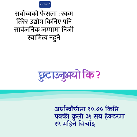
समाचार
सर्वोच्चको फैसला : रकम
तिरेर उद्योग किनिए पनि
सार्वजनिक जग्गामा निजी
स्वामित्व नहुने
छुटाउनुभयो कि ?
अर्घाखाँचीमा १०.७५ किमि
पक्की कुलो ३१ सय हेक्टरमा
१२ महिनै सिचाँइ