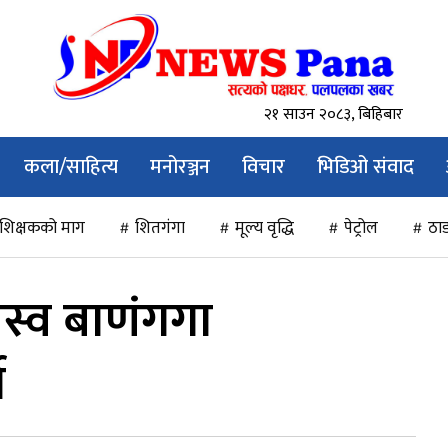
२१ साउन २०८३, बिहिबार
कला/साहित्य
मनोरञ्जन
विचार
भिडिओ संवाद
शिक्षकको माग
शितगंगा
मूल्य वृद्धि
पेट्रोल
ठाड
स्व बाणंगगा
े