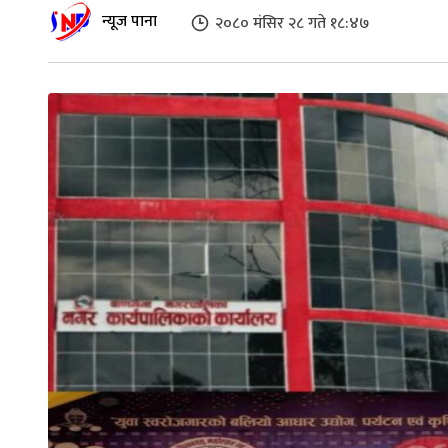
न्यूज पाना
२०८० मंसिर २८ गते १८:४७