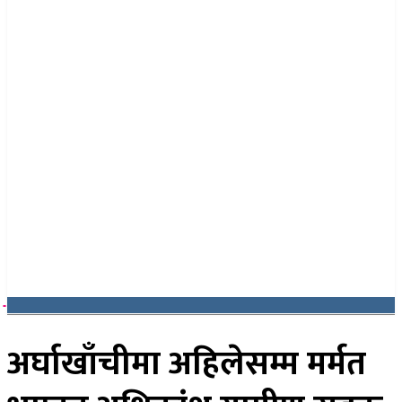
२१ साउन २०८३, बिहिबार
अर्घाखाँचीमा अहिलेसम्म मर्मत