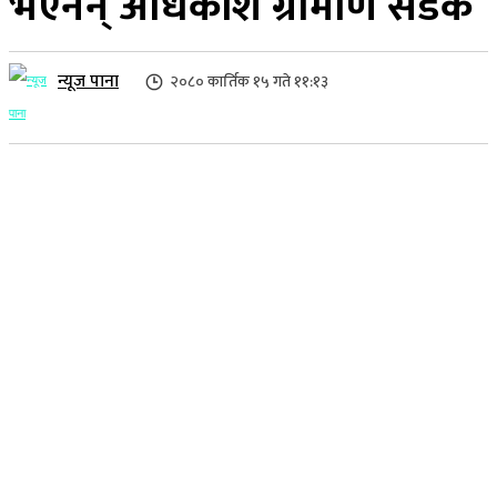
भएनन् अधिकांश ग्रामीण सडक
न्यूज पाना
२०८० कार्तिक १५ गते ११:१३