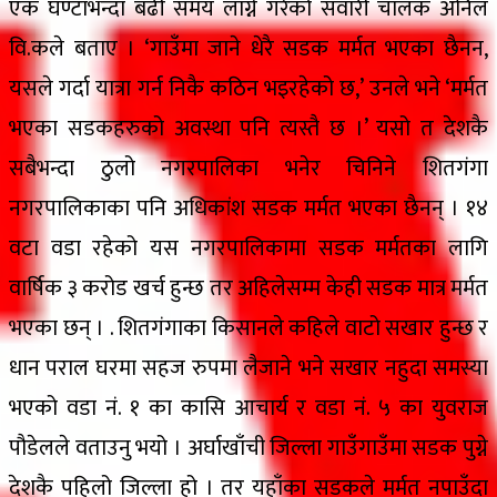
एक घण्टाभन्दा बढी समय लाग्ने गरेको सवारी चालक अनिल
वि.कले बताए । ‘गाउँमा जाने धेरै सडक मर्मत भएका छैनन,
यसले गर्दा यात्रा गर्न निकै कठिन भइरहेको छ,’ उनले भने ‘मर्मत
भएका सडकहरुको अवस्था पनि त्यस्तै छ ।’ यसो त देशकै
सबैभन्दा ठुलो नगरपालिका भनेर चिनिने शितगंगा
नगरपालिकाका पनि अधिकांश सडक मर्मत भएका छैनन् । १४
वटा वडा रहेको यस नगरपालिकामा सडक मर्मतका लागि
वार्षिक ३ करोड खर्च हुन्छ तर अहिलेसम्म केही सडक मात्र मर्मत
भएका छन् । . शितगंगाका किसानले कहिले वाटो सखार हुन्छ र
धान पराल घरमा सहज रुपमा लैजाने भने सखार नहुदा समस्या
भएको वडा नं. १ का कासि आचार्य र वडा नं. ५ का युवराज
पौडेलले वताउनु भयो । अर्घाखाँची जिल्ला गाउँगाउँमा सडक पुग्ने
देशकै पहिलो जिल्ला हो । तर यहाँका सडकले मर्मत नपाउँदा