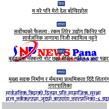
विचार
म मरे पनि मेरो देश बाँचिरहोस्
समाचार
सर्वोच्चको फैसला : रकम तिरेर उद्योग किनिए पनि
सार्वजनिक जग्गामा निजी स्वामित्व नहुने
TOP 3
बुटवलमा नक्कली नोट छाप्ने मेसिन सहित ६ जना पक्रा
समाचार
मुख्य सडक निर्माण र र्ममतमा प्राथमिकता दिँदै शितगं
नगरपालिका
सार्वजनिक बिदाको दिनमा पनि सामाजिक सुरक्षा
भत्ता नवीकरणमा जुट्यो बाणगंगा नगरपालिका–८ वड
कार्यालय