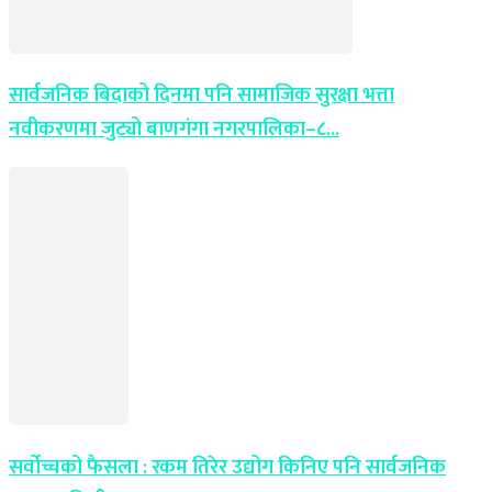
सार्वजनिक बिदाको दिनमा पनि सामाजिक सुरक्षा भत्ता
नवीकरणमा जुट्यो बाणगंगा नगरपालिका–८...
सर्वोच्चको फैसला : रकम तिरेर उद्योग किनिए पनि सार्वजनिक