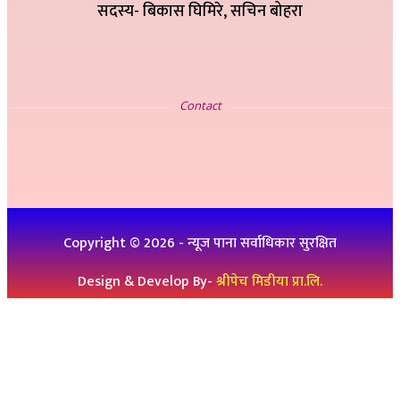
सदस्य- बिकास घिमिरे, सचिन बोहरा
सम्पर्क
Contact
इ-मेलः newskp425@gmail.com
विज्ञापनको लागिः ९८४७५७८३२५
थप जानकारीको लागिः ९८६१९३६०७६, ९८४७३१४६५१
Copyright ©
2026
- न्यूज पाना सर्वाधिकार सुरक्षित
Design & Develop By-
श्रीपेच मिडीया प्रा.लि.