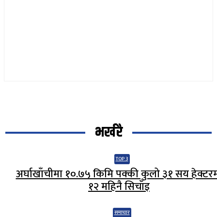
भर्खरै
TOP 3
अर्घाखाँचीमा १०.७५ किमि पक्की कुलो ३१ सय हेक्टर
१२ महिनै सिचाँइ
समाचार