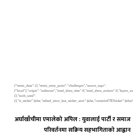
{"remix_data":[],"remix_entry_point":"challenges","source_tags":
["local"],"origin":"unknown","total_draw_time":0,"total_draw_actions":0,"layers_u
{},"tools_used":
{},"is_sticker":false,"edited_since_last_sticker_save":false,"containsFTESticker":false}
अर्घाखाँचीमा एमालेको अपिल : युवालाई पार्टी र समाज
परिवर्तनमा सक्रिय सहभागिताको आह्वान