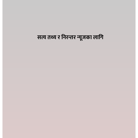
अर्घाखाँचीमा १०.७५ किमि पक्की कुलो ३१ सय
हेक्टरमा १२ महिनै सिचाँइ
सत्य तथ्य र निरन्तर न्यूजका लागि