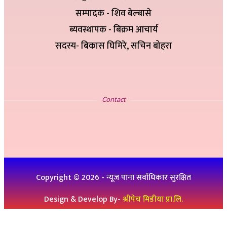
सम्पादक - शिव बेल्बासे
ब्यवस्थापक - बिक्रम आचार्य
सदस्य- बिकास घिमिरे, सचिन बोहरा
सम्पर्क
Contact
इ-मेलः newskp425@gmail.com
विज्ञापनको लागिः ९८४७५७८३२५
थप जानकारीको लागिः ९८६१९३६०७६, ९८४७३१४६५१
Copyright ©
2026
- न्यूज पाना सर्वाधिकार सुरक्षित
Design & Develop By-
श्रीपेच मिडीया प्रा.लि.