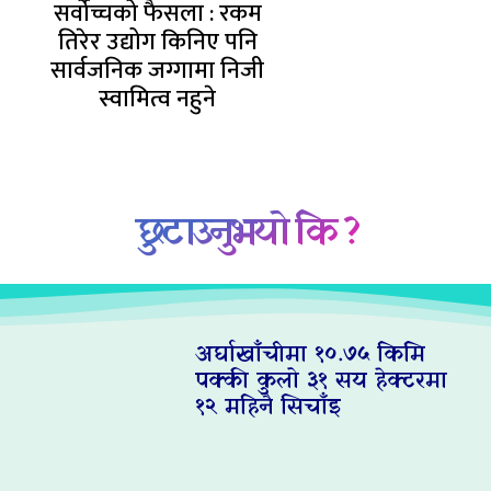
सर्वोच्चको फैसला : रकम
तिरेर उद्योग किनिए पनि
सार्वजनिक जग्गामा निजी
स्वामित्व नहुने
छुटाउनुभयो कि ?
अर्घाखाँचीमा १०.७५ किमि
पक्की कुलो ३१ सय हेक्टरमा
१२ महिनै सिचाँइ