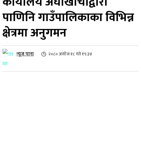
कार्यालय अर्घाखाँचीद्वारा
पाणिनि गाउँपालिकाका विभिन्न
क्षेत्रमा अनुगमन
न्यूज पाना
२०८० असोज १८ गते १९:३४