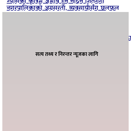
ग्यासको कृत्रिम अभाव हुन नदिन शितगंगा
नगरपालिकाको अग्रसरता, व्यवसायीसँग छलफल
सार्वजनिक बिदाको दिनमा पनि सामाजिक सुरक्षा
भत्ता नवीकरणमा जुट्यो बाणगंगा नगरपालिका–८ वड
कार्यालय
सत्य तथ्य र निरन्तर न्यूजका लागि