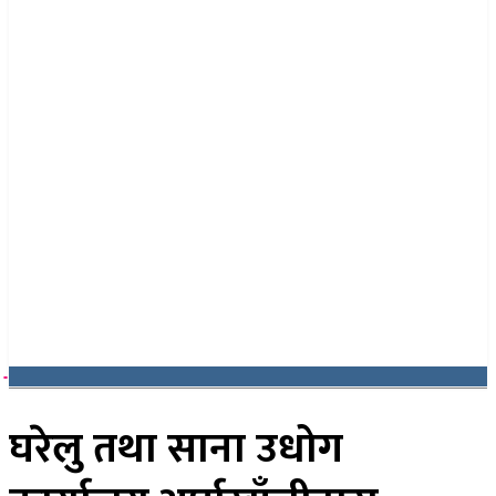
२३ साउन २०८३, शनिबार
घरेलु तथा साना उधोग