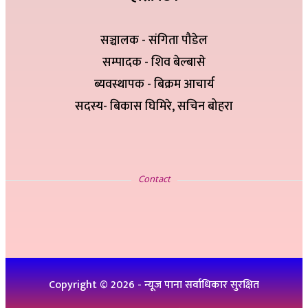
सञ्चालक - संगिता पौडेल
सम्पादक - शिव बेल्बासे
ब्यवस्थापक - बिक्रम आचार्य
सदस्य- बिकास घिमिरे, सचिन बोहरा
सम्पर्क
Contact
इ-मेलः newskp425@gmail.com
विज्ञापनको लागिः ९८४७५७८३२५
थप जानकारीको लागिः ९८६१९३६०७६, ९८४७३१४६५१
Copyright ©
2026
- न्यूज पाना सर्वाधिकार सुरक्षित