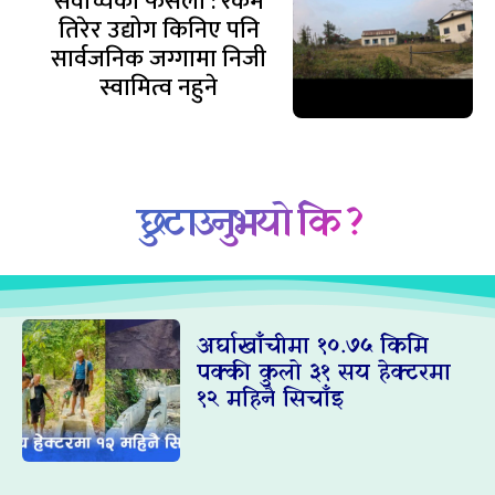
सर्वोच्चको फैसला : रकम
तिरेर उद्योग किनिए पनि
सार्वजनिक जग्गामा निजी
स्वामित्व नहुने
छुटाउनुभयो कि ?
अर्घाखाँचीमा १०.७५ किमि
पक्की कुलो ३१ सय हेक्टरमा
१२ महिनै सिचाँइ