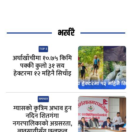
भर्खरै
TOP 3
अर्घाखाँचीमा १०.७५ किमि
पक्की कुलो ३१ सय
हेक्टरमा १२ महिनै सिचाँइ
समाचार
ग्यासको कृत्रिम अभाव हुन
नदिन शितगंगा
नगरपालिकाको अग्रसरता,
व्यवसायीसँग छलफल