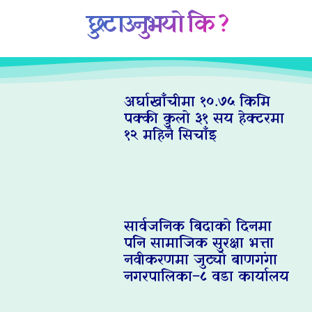
छुटाउनुभयो कि ?
अर्घाखाँचीमा १०.७५ किमि
पक्की कुलो ३१ सय हेक्टरमा
१२ महिनै सिचाँइ
सार्वजनिक बिदाको दिनमा
पनि सामाजिक सुरक्षा भत्ता
नवीकरणमा जुट्यो बाणगंगा
नगरपालिका–८ वडा कार्यालय