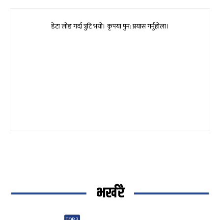
डेटा लोड गर्दा त्रुटि भयो। कृपया पुन: प्रयास गर्नुहोला।
भर्खरै
TOP 3