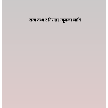
ग्यासको कृत्रिम अभाव हुन नदिन शितगंगा
नगरपालिकाको अग्रसरता, व्यवसायीसँग छलफल
सत्य तथ्य र निरन्तर न्यूजका लागि