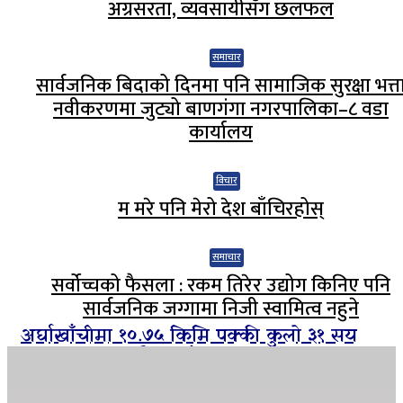
अग्रसरता, व्यवसायीसँग छलफल
समाचार
सार्वजनिक बिदाको दिनमा पनि सामाजिक सुरक्षा भत्त
नवीकरणमा जुट्यो बाणगंगा नगरपालिका–८ वडा
कार्यालय
विचार
म मरे पनि मेरो देश बाँचिरहोस्
समाचार
सर्वोच्चको फैसला : रकम तिरेर उद्योग किनिए पनि
सार्वजनिक जग्गामा निजी स्वामित्व नहुने
अर्घाखाँचीमा १०.७५ किमि पक्की कुलो ३१ सय
हेक्टरमा १२ महिनै सिचाँइ