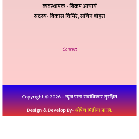
ब्यवस्थापक - बिक्रम आचार्य
सदस्य- बिकास घिमिरे, सचिन बोहरा
सम्पर्क
Contact
इ-मेलः newskp425@gmail.com
विज्ञापनको लागिः ९८४७५७८३२५
थप जानकारीको लागिः ९८६१९३६०७६, ९८४७३१४६५१
Copyright ©
2026
- न्यूज पाना सर्वाधिकार सुरक्षित
Design & Develop By-
श्रीपेच मिडीया प्रा.लि.