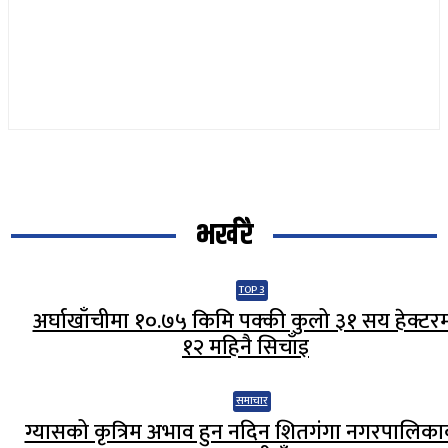
भर्खरै
TOP 3
अर्घाखाँचीमा १०.७५ किमि पक्की कुलो ३१ सय हेक्टर
१२ महिनै सिचाँइ
समाचार
ग्यासको कृत्रिम अभाव हुन नदिन शितगंगा नगरपालिक