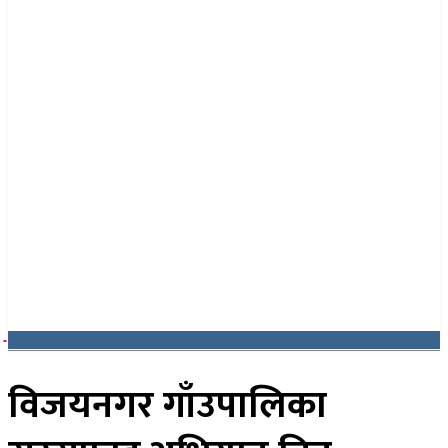
२४ साउन २०८३, आइतबार
विजयनगर गाँउपालिका