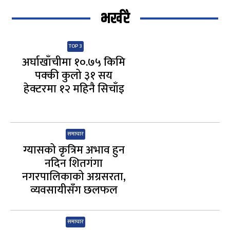
भर्खरै
TOP 3
अर्घाखाँचीमा १०.७५ किमि
पक्की कुलो ३१ सय
हेक्टरमा १२ महिनै सिचाँइ
समाचार
ग्यासको कृत्रिम अभाव हुन
नदिन शितगंगा
नगरपालिकाको अग्रसरता,
व्यवसायीसँग छलफल
समाचार