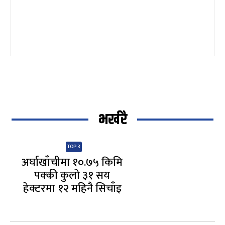
भर्खरै
TOP 3
अर्घाखाँचीमा १०.७५ किमि
पक्की कुलो ३१ सय
हेक्टरमा १२ महिनै सिचाँइ