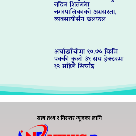
नदिन शितगंगा
नगरपालिकाको अग्रसरता,
व्यवसायीसँग छलफल
अर्घाखाँचीमा १०.७५ किमि
पक्की कुलो ३१ सय हेक्टरमा
१२ महिनै सिचाँइ
सत्य तथ्य र निरन्तर न्यूजका लागि