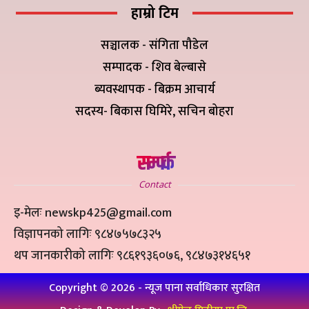
हाम्रो टिम
सञ्चालक - संगिता पौडेल
सम्पादक - शिव बेल्बासे
ब्यवस्थापक - बिक्रम आचार्य
सदस्य- बिकास घिमिरे, सचिन बोहरा
सम्पर्क
Contact
इ-मेलः newskp425@gmail.com
विज्ञापनको लागिः ९८४७५७८३२५
थप जानकारीको लागिः ९८६१९३६०७६, ९८४७३१४६५१
Copyright ©
2026
- न्यूज पाना सर्वाधिकार सुरक्षित