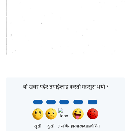
यो खबर पढेर तपाईलाई कस्तो महसुस भयो ?
खुसी
दुःखी
अचम्मित
हाँस्यास्पद
आक्रोशित