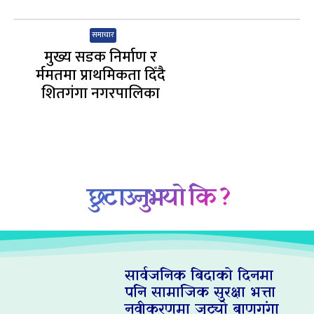
समाचार
मुख्य सडक निर्माण र
र्ममतमा प्राथमिकता दिँदै
शितगंगा नगरपालिका
छुटाउनुभयो कि ?
सार्वजनिक बिदाको दिनमा
पनि सामाजिक सुरक्षा भत्ता
नवीकरणमा जुट्यो बाणगंगा