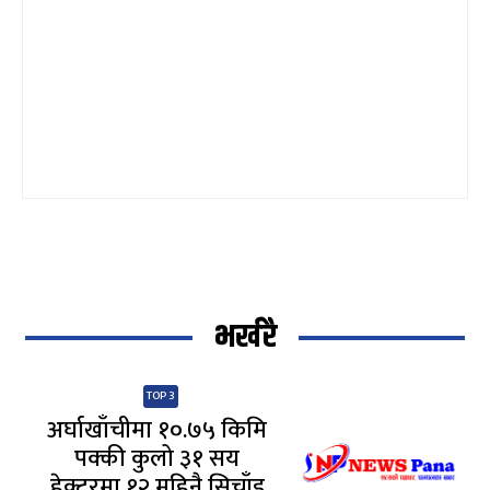
भर्खरै
TOP 3
अर्घाखाँचीमा १०.७५ किमि
पक्की कुलो ३१ सय
हेक्टरमा १२ महिनै सिचाँइ