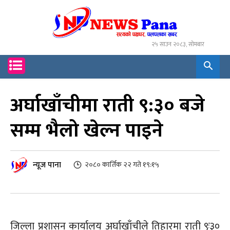
२५ साउन २०८३, सोमबार
अर्घाखाँचीमा राती ९:३० बजे
सम्म भैलो खेल्न पाइने
न्यूज पाना
२०८० कार्तिक २२ गते १९:१५
जिल्ला प्रशासन कार्यालय अर्घाखाँचीले तिहारमा राती ९ः३०