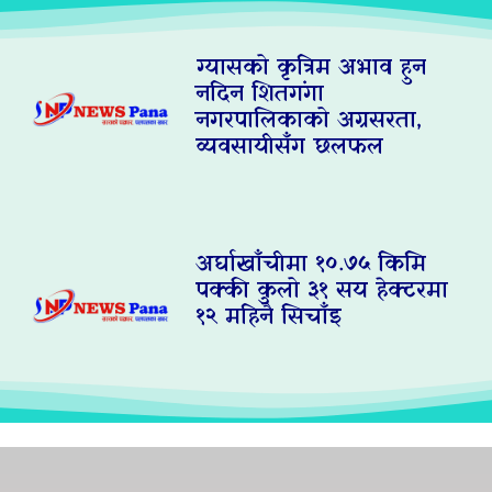
ग्यासको कृत्रिम अभाव हुन
नदिन शितगंगा
नगरपालिकाको अग्रसरता,
व्यवसायीसँग छलफल
अर्घाखाँचीमा १०.७५ किमि
पक्की कुलो ३१ सय हेक्टरमा
१२ महिनै सिचाँइ