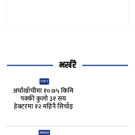
भर्खरै
TOP 3
अर्घाखाँचीमा १०.७५ किमि
पक्की कुलो ३१ सय
हेक्टरमा १२ महिनै सिचाँइ
समाचार