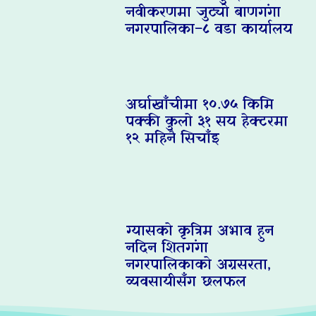
नवीकरणमा जुट्यो बाणगंगा
नगरपालिका–८ वडा कार्यालय
अर्घाखाँचीमा १०.७५ किमि
पक्की कुलो ३१ सय हेक्टरमा
१२ महिनै सिचाँइ
ग्यासको कृत्रिम अभाव हुन
नदिन शितगंगा
नगरपालिकाको अग्रसरता,
व्यवसायीसँग छलफल