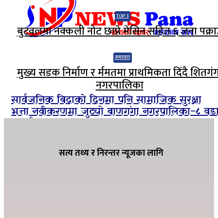
TOP 3
बुटवलमा नक्कली नोट छाप्ने मेसिन सहित ६ जना पक्रा
समाचार
मुख्य सडक निर्माण र र्ममतमा प्राथमिकता दिँदै शितगं
नगरपालिका
सार्वजनिक बिदाको दिनमा पनि सामाजिक सुरक्षा
भत्ता नवीकरणमा जुट्यो बाणगंगा नगरपालिका–८ वड
कार्यालय
सत्य तथ्य र निरन्तर न्यूजका लागि