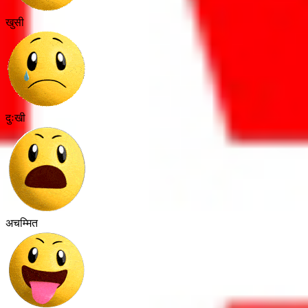
खुसी
दुःखी
अचम्मित