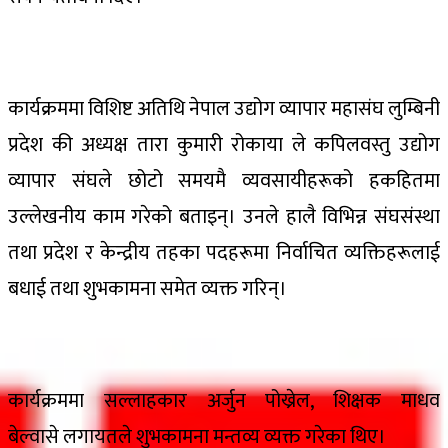
कार्यक्रममा विशिष्ट अतिथि नेपाल उद्योग व्यापार महासंघ लुम्बिनी
प्रदेश की अध्यक्ष तारा कुमारी रोकाया ले कपिलवस्तु उद्योग
व्यापार संघले छोटो समयमै व्यवसायीहरूको हकहितमा
उल्लेखनीय काम गरेको बताइन्। उनले हालै विभिन्न संघसंस्था
तथा प्रदेश र केन्द्रीय तहका पदहरूमा निर्वाचित व्यक्तिहरूलाई
बधाई तथा शुभकामना समेत व्यक्त गरिन्।
कार्यक्रममा सल्लाहकार अर्जुन पोख्रेल, शिक्षक माधव
बेल्वासे लगायतले शुभकामना मन्तव्य व्यक्त गरेका थिए।