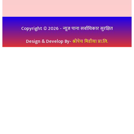
विज्ञापनको लागिः ९८४७५७८३२५
थप जानकारीको लागिः ९८६१९३६०७६, ९८४७३१४६५१
Copyright ©
2026
- न्यूज पाना सर्वाधिकार सुरक्षित
Design & Develop By-
श्रीपेच मिडीया प्रा.लि.