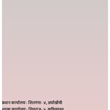
प्रधान कार्यालयः- शितगंगा- ४, अर्घाखाँची
शाखा कार्यालयः- शिवराज- ५, कपिलवस्तु