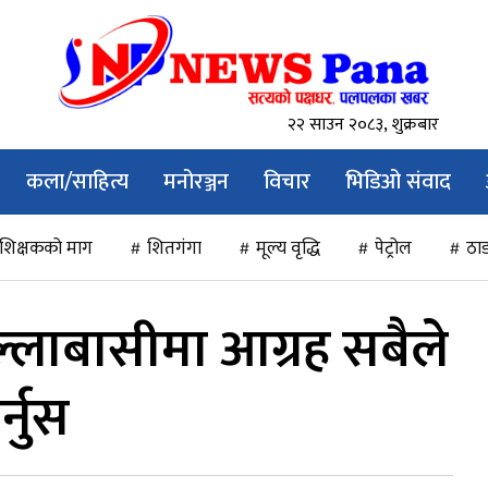
२२ साउन २०८३, शुक्रबार
कला/साहित्य
मनोरञ्जन
विचार
भिडिओ संवाद
शिक्षकको माग
शितगंगा
मूल्य वृद्धि
पेट्रोल
ठाड
्लाबासीमा आग्रह सबैले
्नुस