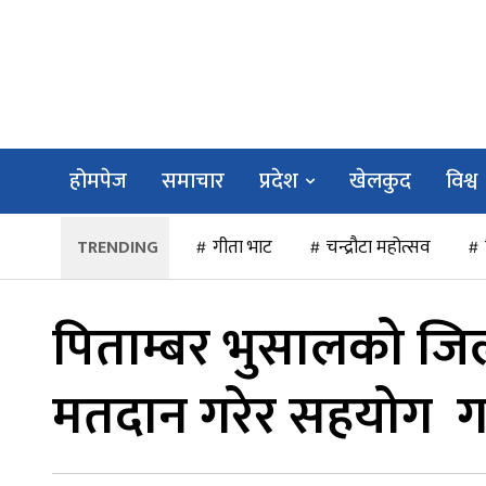
होमपेज
समाचार
प्रदेश
खेलकुद
विश्व
गीता भाट
चन्द्रौटा महोत्सव
पिताम्बर भुसालको जिल
मतदान गरेर सहयोग गर