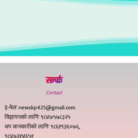
सम्पर्क
Contact
इ-मेलः newskp425@gmail.com
विज्ञापनको लागिः ९८४७५७८३२५
थप जानकारीको लागिः ९८६१९३६०७६,
९८४७३१४६५१