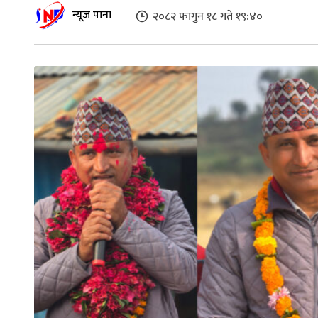
न्यूज पाना
२०८२ फागुन १८ गते १९:४०