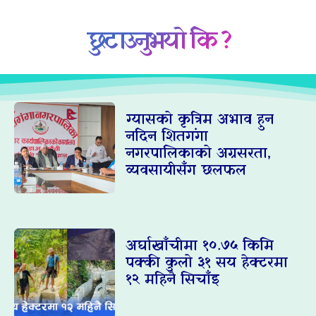
छुटाउनुभयो कि ?
ग्यासको कृत्रिम अभाव हुन
नदिन शितगंगा
नगरपालिकाको अग्रसरता,
व्यवसायीसँग छलफल
अर्घाखाँचीमा १०.७५ किमि
पक्की कुलो ३१ सय हेक्टरमा
१२ महिनै सिचाँइ