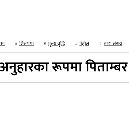
कला/साहित्य
मनोरञ्जन
विचार
भिडिओ संवाद
माग
शितगंगा
मूल्य वृद्धि
पेट्रोल
ठाडा संराय
 अनुहारका रूपमा पिताम्बर