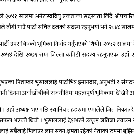
ाँले २०४१ सालमा अनेरास्ववियु एकताका सदस्यता लिँदै औपचारिक र
 बाँगी गाउँ पार्टी सचिव दलको सदस्य रहनुभयो भने २०४८ सालमा ३
र्टी उपसचिवको भूमिका निर्वाह गर्नुभएको थियो। २०५२ सालम
ैगरी २०५४ देखि २०७९ सम्म जिल्ला कमिटी सदस्य रहनुभएका उहाँ २
भएका पिताम्बर भुसाललाई पार्टीभित्र इमानदार, अनुभवी र संगठ
िनमा अर्घाखाँचीको राजनीतिमा महत्वपूर्ण भूमिकामा देखिने अप
ो । उहाँ अध्यक्ष भए पछि स्थानिय तहहरुमा एमालेले जित निकाल्द
ल्न सफल भएको थियो । भुसाललाई देशभरमै उत्कृष्ट जतिजा ल्याउन
ललाई सबैलाई मिलाएर लान सक्ने क्षमता रहेको नेताको रुपमा बुझिन