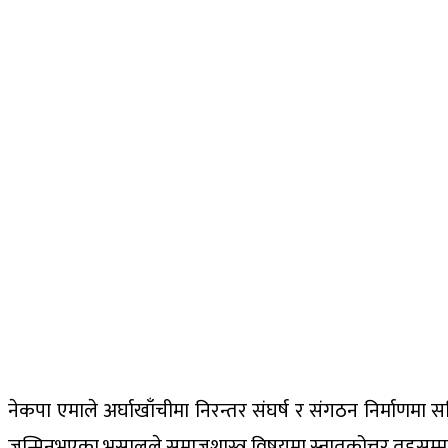
नेकपा एमाले अर्घाखाँचीमा निरन्तर संघर्ष र संगठन निर्माणमा 
जन्मिनुभएका भुसालले समाजशास्त्र विषयमा स्नातकोत्तर तहसम्म