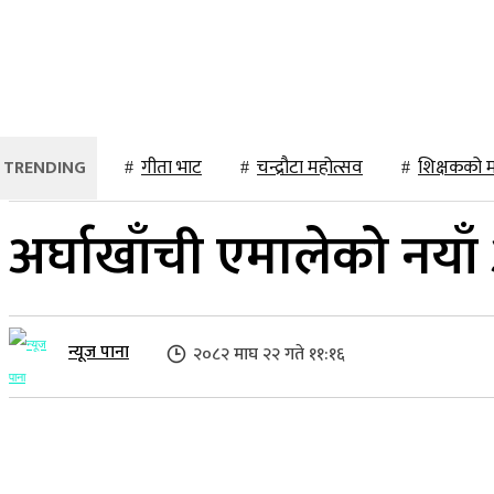
२२ साउन २०८३, शुक्रबार
प्रदेश
होमपेज
समाचार
खेलकुद
विश्व
गीता भाट
चन्द्रौटा महोत्सव
शिक्षकको 
अर्घाखाँची एमालेको नयाँ
न्यूज पाना
२०८२ माघ २२ गते ११:१६