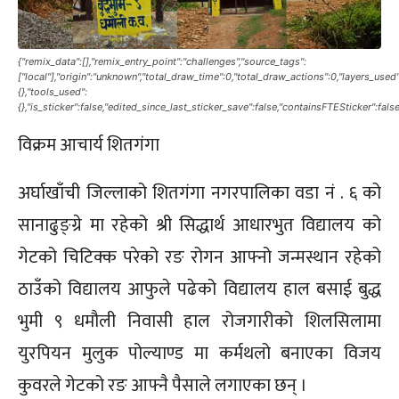
{"remix_data":[],"remix_entry_point":"challenges","source_tags":
["local"],"origin":"unknown","total_draw_time":0,"total_draw_actions":0,"layers_use
{},"tools_used":
{},"is_sticker":false,"edited_since_last_sticker_save":false,"containsFTESticker":fals
विक्रम आचार्य शितगंगा
अर्घाखाँची जिल्लाको शितगंगा नगरपालिका वडा नं . ६ को
सानाढुङ्ग्रे मा रहेको श्री सिद्धार्थ आधारभुत विद्यालय को
गेटको चिटिक्क परेको रङ रोगन आफ्नो जन्मस्थान रहेको
ठाउँको विद्यालय आफुले पढेको विद्यालय हाल बसाई बुद्ध
भुमी ९ धमौली निवासी हाल रोजगारीको शिलसिलामा
युरपियन मुलुक पोल्याण्ड मा कर्मथलो बनाएका विजय
कुवरले गेटको रङ आफ्नै पैसाले लगाएका छन् ।