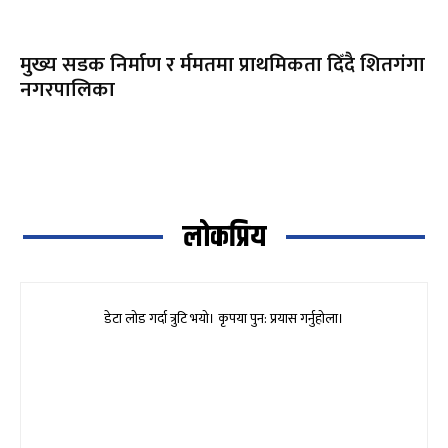
मुख्य सडक निर्माण र र्ममतमा प्राथमिकता दिँदै शितगंगा
नगरपालिका
लोकप्रिय
डेटा लोड गर्दा त्रुटि भयो। कृपया पुन: प्रयास गर्नुहोला।