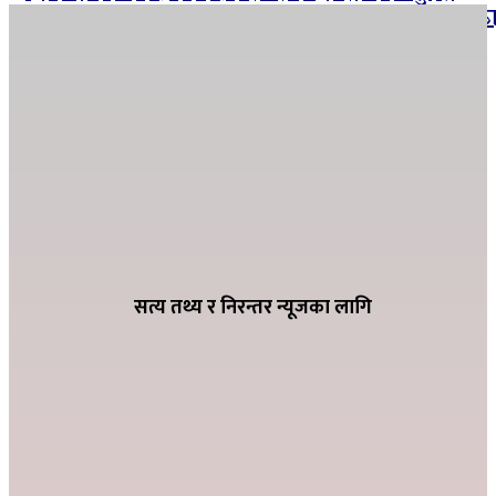
भत्ता नवीकरणमा जुट्यो बाणगंगा नगरपालिका–८ वड
कार्यालय
अर्घाखाँचीमा १०.७५ किमि पक्की कुलो ३१ सय
हेक्टरमा १२ महिनै सिचाँइ
ग्यासको कृत्रिम अभाव हुन नदिन शितगंगा
नगरपालिकाको अग्रसरता, व्यवसायीसँग छलफल
सत्य तथ्य र निरन्तर न्यूजका लागि