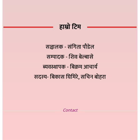
हाम्रो टिम
सञ्चालक - संगिता पौडेल
सम्पादक - शिव बेल्बासे
ब्यवस्थापक - बिक्रम आचार्य
सदस्य- बिकास घिमिरे, सचिन बोहरा
सम्पर्क
Contact
इ-मेलः newskp425@gmail.com
विज्ञापनको लागिः ९८४७५७८३२५