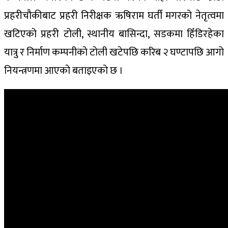
प्रहरीचौकीबाट प्रहरी निरीक्षक ऋषिराम घर्ती मगरको नेतृत्वमा
खटिएको प्रहरी टोली, स्थानीय बासिन्दा, सडकमा हिँडिरहेका
यात्रु र निर्माण कम्पनीको टोली खटेपछि करिब २ घण्टापछि आगो
नियन्त्रणमा आएको बताइएको छ ।