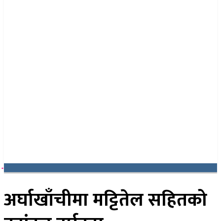
२४ साउन २०८३, आइतबार
अर्घाखाँचीमा मट्टितेल सहितको