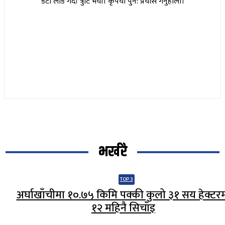
डेटा लोड गर्दा त्रुटि भयो। कृपया पुन: प्रयास गर्नुहोला।
भर्खरै
TOP 3
अर्घाखाँचीमा १०.७५ किमि पक्की कुलो ३१ सय हेक्टर
१२ महिनै सिचाँइ