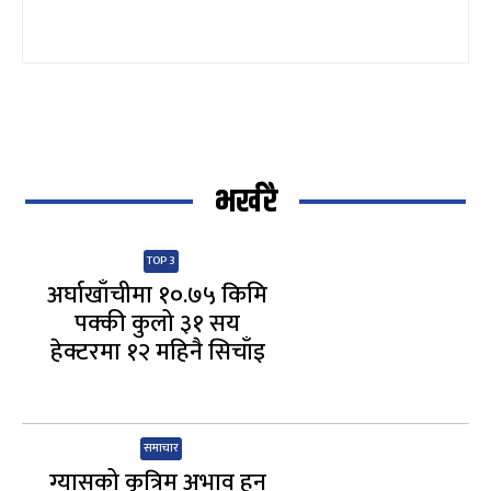
भर्खरै
TOP 3
अर्घाखाँचीमा १०.७५ किमि
पक्की कुलो ३१ सय
हेक्टरमा १२ महिनै सिचाँइ
समाचार
ग्यासको कृत्रिम अभाव हुन