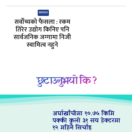
समाचार
सर्वोच्चको फैसला : रकम
तिरेर उद्योग किनिए पनि
सार्वजनिक जग्गामा निजी
स्वामित्व नहुने
छुटाउनुभयो कि ?
अर्घाखाँचीमा १०.७५ किमि
पक्की कुलो ३१ सय हेक्टरमा
१२ महिनै सिचाँइ