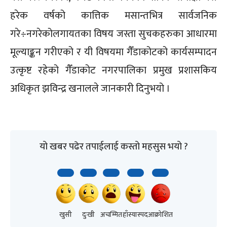
हरेक वर्षको कात्तिक मसान्तभित्र सार्वजनिक
गरे÷नगरेकोलगायतका विषय जस्ता सुचकहरुका आधारमा
मूल्याङ्कन गरीएको र यी विषयमा गैँडाकोटको कार्यसम्पादन
उत्कृष्ट रहेको गैँडाकोट नगरपालिका प्रमुख प्रशासकिय
अधिकृत झविन्द्र खनालले जानकारी दिनुभयो ।
यो खबर पढेर तपाईलाई कस्तो महसुस भयो ?
खुसी
दुःखी
अचम्मित
हाँस्यास्पद
आक्रोशित