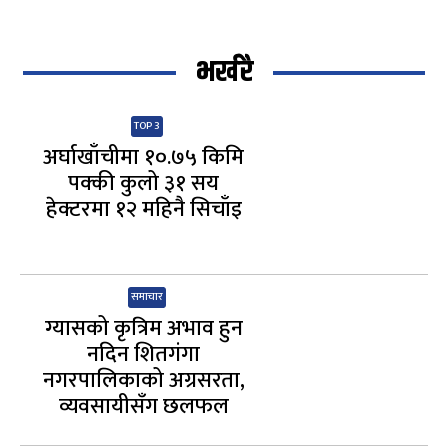
भर्खरै
TOP 3
अर्घाखाँचीमा १०.७५ किमि
पक्की कुलो ३१ सय
हेक्टरमा १२ महिनै सिचाँइ
समाचार
ग्यासको कृत्रिम अभाव हुन
नदिन शितगंगा
नगरपालिकाको अग्रसरता,
व्यवसायीसँग छलफल