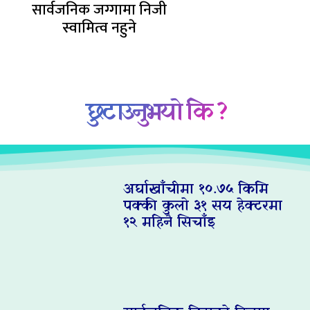
सार्वजनिक जग्गामा निजी
स्वामित्व नहुने
छुटाउनुभयो कि ?
अर्घाखाँचीमा १०.७५ किमि
पक्की कुलो ३१ सय हेक्टरमा
१२ महिनै सिचाँइ