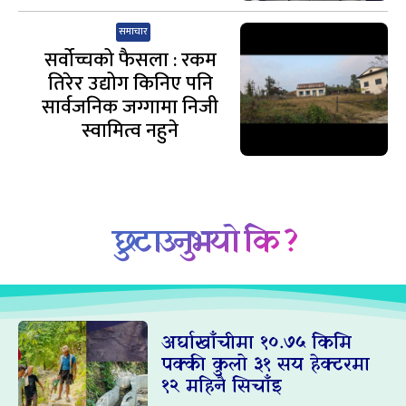
समाचार
सर्वोच्चको फैसला : रकम
तिरेर उद्योग किनिए पनि
सार्वजनिक जग्गामा निजी
स्वामित्व नहुने
छुटाउनुभयो कि ?
अर्घाखाँचीमा १०.७५ किमि
पक्की कुलो ३१ सय हेक्टरमा
१२ महिनै सिचाँइ