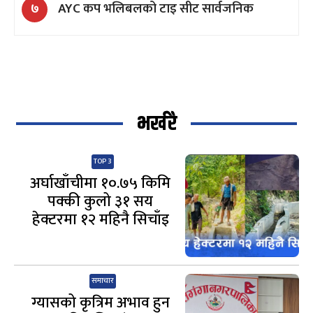
AYC कप भलिबलको टाइ सीट सार्वजनिक
७
भर्खरै
TOP 3
अर्घाखाँचीमा १०.७५ किमि
पक्की कुलो ३१ सय
हेक्टरमा १२ महिनै सिचाँइ
समाचार
ग्यासको कृत्रिम अभाव हुन