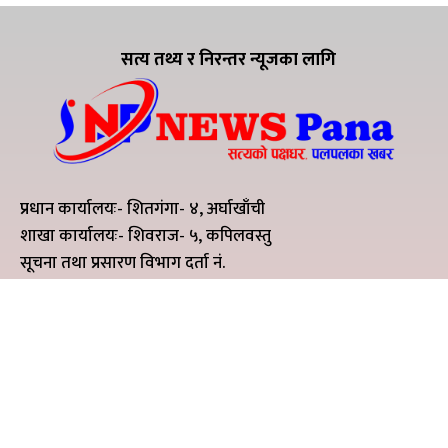
सत्य तथ्य र निरन्तर न्यूजका लागि
प्रधान कार्यालयः- शितगंगा- ४, अर्घाखाँची
शाखा कार्यालयः- शिवराज- ५, कपिलवस्तु
सूचना तथा प्रसारण विभाग दर्ता नं.
हाम्रो टिम
सञ्चालक - संगिता पौडेल
सम्पादक - शिव बेल्बासे