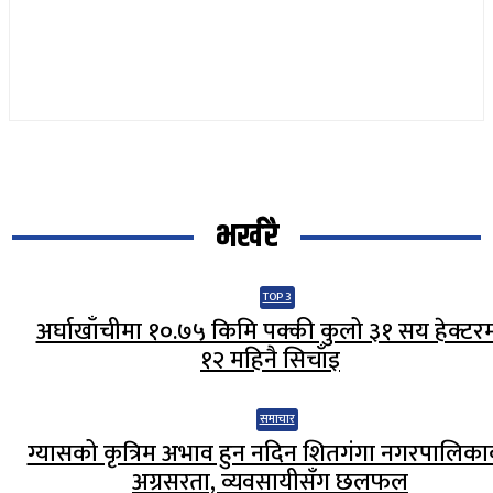
भर्खरै
TOP 3
अर्घाखाँचीमा १०.७५ किमि पक्की कुलो ३१ सय हेक्टर
१२ महिनै सिचाँइ
समाचार
ग्यासको कृत्रिम अभाव हुन नदिन शितगंगा नगरपालिक
अग्रसरता, व्यवसायीसँग छलफल