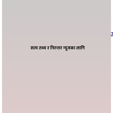
अर्घाखाँचीमा १०.७५ किमि पक्की कुलो ३१ सय
हेक्टरमा १२ महिनै सिचाँइ
सार्वजनिक बिदाको दिनमा पनि सामाजिक सुरक्षा
भत्ता नवीकरणमा जुट्यो बाणगंगा नगरपालिका–८ वड
कार्यालय
सत्य तथ्य र निरन्तर न्यूजका लागि