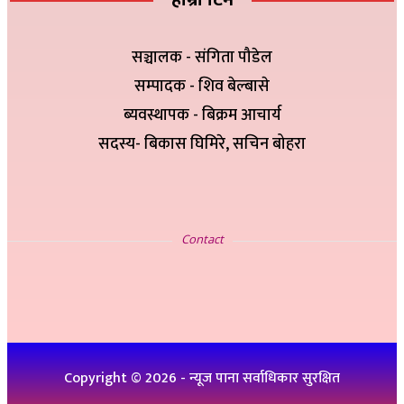
सञ्चालक - संगिता पौडेल
सम्पादक - शिव बेल्बासे
ब्यवस्थापक - बिक्रम आचार्य
सदस्य- बिकास घिमिरे, सचिन बोहरा
सम्पर्क
Contact
इ-मेलः newskp425@gmail.com
विज्ञापनको लागिः ९८४७५७८३२५
थप जानकारीको लागिः ९८६१९३६०७६, ९८४७३१४६५१
Copyright ©
2026
- न्यूज पाना सर्वाधिकार सुरक्षित