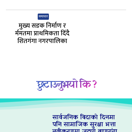
समाचार
मुख्य सडक निर्माण र
र्ममतमा प्राथमिकता दिँदै
शितगंगा नगरपालिका
छुटाउनुभयो कि ?
सार्वजनिक बिदाको दिनमा
पनि सामाजिक सुरक्षा भत्ता
नवीकरणमा जुट्यो बाणगंगा