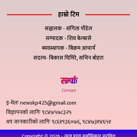
हाम्रो टिम
सञ्चालक - संगिता पौडेल
सम्पादक - शिव बेल्बासे
ब्यवस्थापक - बिक्रम आचार्य
सदस्य- बिकास घिमिरे, सचिन बोहरा
सम्पर्क
Contact
इ-मेलः newskp425@gmail.com
विज्ञापनको लागिः ९८४७५७८३२५
थप जानकारीको लागिः ९८६१९३६०७६, ९८४७३१४६५१
Copyright ©
2026
- न्यूज पाना सर्वाधिकार सुरक्षित