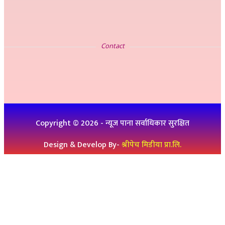
सम्पर्क
Contact
इ-मेलः newskp425@gmail.com
विज्ञापनको लागिः ९८४७५७८३२५
थप जानकारीको लागिः ९८६१९३६०७६, ९८४७३१४६५१
Copyright ©
2026
- न्यूज पाना सर्वाधिकार सुरक्षित
Design & Develop By-
श्रीपेच मिडीया प्रा.लि.