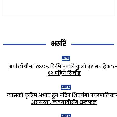
भर्खरै
TOP 3
अर्घाखाँचीमा १०.७५ किमि पक्की कुलो ३१ सय हेक्टर
१२ महिनै सिचाँइ
समाचार
ग्यासको कृत्रिम अभाव हुन नदिन शितगंगा नगरपालिक
अग्रसरता, व्यवसायीसँग छलफल
समाचार