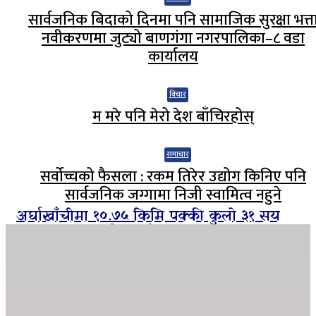
सार्वजनिक बिदाको दिनमा पनि सामाजिक सुरक्षा भत्त
नवीकरणमा जुट्यो बाणगंगा नगरपालिका–८ वडा
कार्यालय
विचार
म मरे पनि मेरो देश बाँचिरहोस्
समाचार
सर्वोच्चको फैसला : रकम तिरेर उद्योग किनिए पनि
सार्वजनिक जग्गामा निजी स्वामित्व नहुने
अर्घाखाँचीमा १०.७५ किमि पक्की कुलो ३१ सय
हेक्टरमा १२ महिनै सिचाँइ
ग्यासको कृत्रिम अभाव हुन नदिन शितगंगा
नगरपालिकाको अग्रसरता, व्यवसायीसँग छलफल