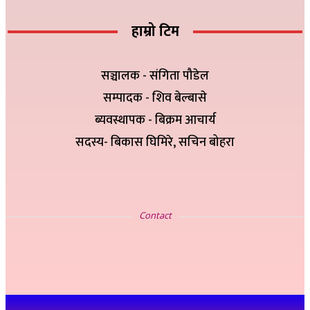
हाम्रो टिम
सञ्चालक - संगिता पौडेल
सम्पादक - शिव बेल्बासे
ब्यवस्थापक - बिक्रम आचार्य
सदस्य- बिकास घिमिरे, सचिन बोहरा
सम्पर्क
Contact
इ-मेलः newskp425@gmail.com
विज्ञापनको लागिः ९८४७५७८३२५
थप जानकारीको लागिः ९८६१९३६०७६, ९८४७३१४६५१