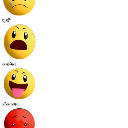
दुःखी
अचम्मित
हाँस्यास्पद