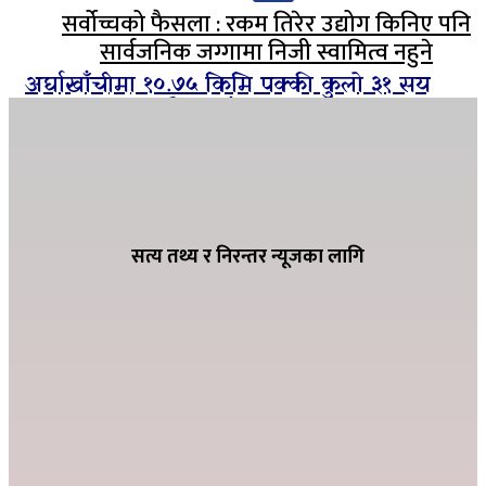
सर्वोच्चको फैसला : रकम तिरेर उद्योग किनिए पनि
सार्वजनिक जग्गामा निजी स्वामित्व नहुने
अर्घाखाँचीमा १०.७५ किमि पक्की कुलो ३१ सय
हेक्टरमा १२ महिनै सिचाँइ
ग्यासको कृत्रिम अभाव हुन नदिन शितगंगा
नगरपालिकाको अग्रसरता, व्यवसायीसँग छलफल
सत्य तथ्य र निरन्तर न्यूजका लागि