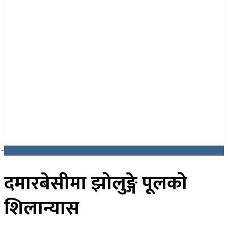
२४ साउन २०८३, आइतबार
दमारबेसीमा झोलुङ्गे पूलको
शिलान्यास