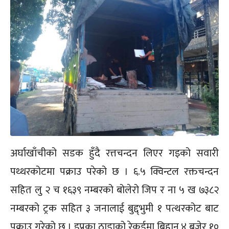
अर्घाखाँचीको सडक हुँदै रत्तचन्दन लिएर गइको सवारी
पथ्थरकोटमा पक्राउ परेको छ । ६.५ क्विन्टल रक्तचन्दन
सहित लु २ च १६३९ नम्बरको बोलेरो जिप र ना ५ ख ७३८२
नम्बरको ट्रक सहित ३ जनालाई बुद्द्भुमी १ पत्थरकोट बाट
पक्राउ गरेको छ । इप्रका ठाडाको रेकर्डमा बिहान ४ बजेर १०