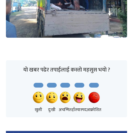
यो खबर पढेर तपाईलाई कस्तो महसुस भयो ?
खुसी
दुःखी
अचम्मित
हाँस्यास्पद
आक्रोशित