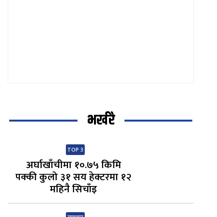
भर्खरै
TOP 3
अर्घाखाँचीमा १०.७५ किमि
पक्की कुलो ३१ सय हेक्टरमा १२
महिनै सिचाँइ