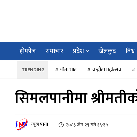
होमपेज
समाचार
प्रदेश
खेलकुद
विश्व
गीता भाट
चन्द्रौटा महोत्सव
सिमलपानीमा श्रीमतीको ह
न्यूज पाना
२०८३ जेष्ठ २९ गते १६:३५