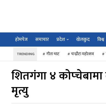
होमपेज
समाचार
प्रदेश
खेलकुद
विश्व
गीता भाट
चन्द्रौटा महोत्सव
शितगंगा ४ कोप्चेबामा
मृत्यु