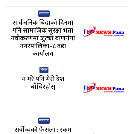
समाचार
सार्वजनिक बिदाको दिनमा
पनि सामाजिक सुरक्षा भत्ता
नवीकरणमा जुट्यो बाणगंगा
नगरपालिका–८ वडा
कार्यालय
विचार
म मरे पनि मेरो देश
बाँचिरहोस्
समाचार
सर्वोच्चको फैसला : रकम