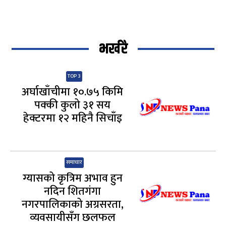
भर्खरै
TOP 3
अर्घाखाँचीमा १०.७५ किमि
पक्की कुलो ३१ सय
हेक्टरमा १२ महिनै सिचाँइ
समाचार
ग्यासको कृत्रिम अभाव हुन
नदिन शितगंगा
नगरपालिकाको अग्रसरता,
व्यवसायीसँग छलफल