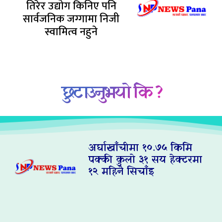
तिरेर उद्योग किनिए पनि
सार्वजनिक जग्गामा निजी
स्वामित्व नहुने
छुटाउनुभयो कि ?
अर्घाखाँचीमा १०.७५ किमि
पक्की कुलो ३१ सय हेक्टरमा
१२ महिनै सिचाँइ