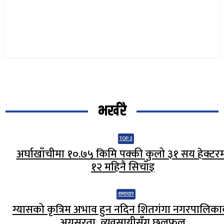
भर्खरै
TOP 3
अर्घाखाँचीमा १०.७५ किमि पक्की कुलो ३१ सय हेक्टर
१२ महिनै सिचाँइ
समाचार
ग्यासको कृत्रिम अभाव हुन नदिन शितगंगा नगरपालिक
अग्रसरता, व्यवसायीसँग छलफल