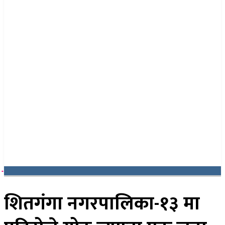
२४ साउन २०८३, आइतबार
शितगंगा नगरपालिका-१३ मा