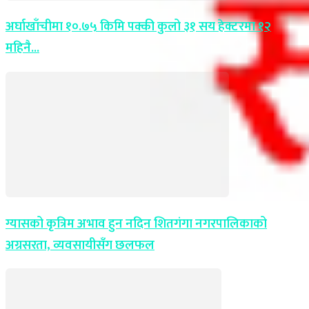
अर्घाखाँचीमा १०.७५ किमि पक्की कुलो ३१ सय हेक्टरमा १२
महिनै...
ग्यासको कृत्रिम अभाव हुन नदिन शितगंगा नगरपालिकाको
अग्रसरता, व्यवसायीसँग छलफल