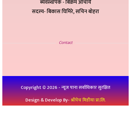
ब्यवस्थापक - बिक्रम आचार्य
सदस्य- बिकास घिमिरे, सचिन बोहरा
सम्पर्क
Contact
इ-मेलः newskp425@gmail.com
विज्ञापनको लागिः ९८४७५७८३२५
थप जानकारीको लागिः ९८६१९३६०७६, ९८४७३१४६५१
Copyright ©
2026
- न्यूज पाना सर्वाधिकार सुरक्षित
Design & Develop By-
श्रीपेच मिडीया प्रा.लि.