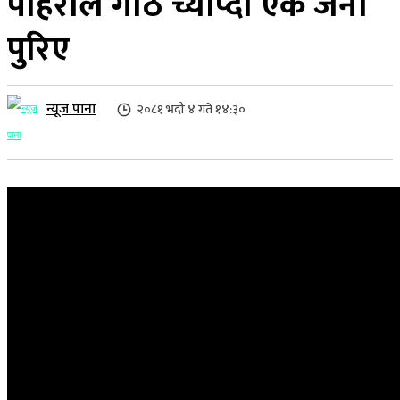
पहिरोले गोठ च्याप्दा एक जना
पुरिए
न्यूज पाना
२०८१ भदौ ४ गते १४:३०