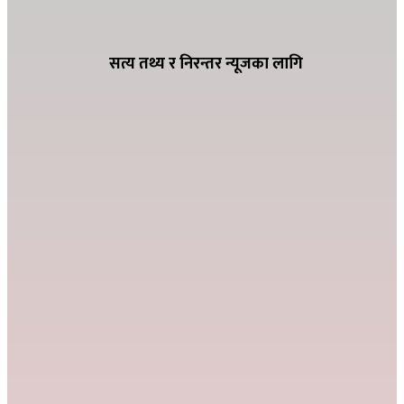
ग्यासको कृत्रिम अभाव हुन नदिन शितगंगा
नगरपालिकाको अग्रसरता, व्यवसायीसँग छलफल
सत्य तथ्य र निरन्तर न्यूजका लागि