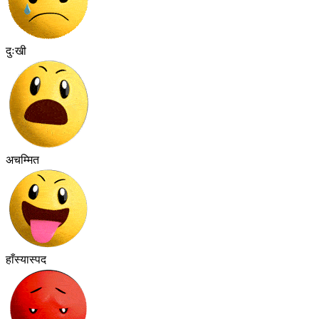
दुःखी
अचम्मित
हाँस्यास्पद