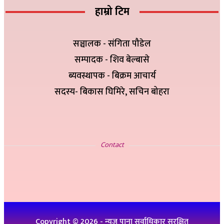
हाम्रो टिम
सञ्चालक - संगिता पौडेल
सम्पादक - शिव बेल्बासे
ब्यवस्थापक - बिक्रम आचार्य
सदस्य- बिकास घिमिरे, सचिन बोहरा
सम्पर्क
Contact
इ-मेलः newskp425@gmail.com
विज्ञापनको लागिः ९८४७५७८३२५
थप जानकारीको लागिः ९८६१९३६०७६, ९८४७३१४६५१
Copyright ©
2026
- न्यूज पाना सर्वाधिकार सुरक्षित