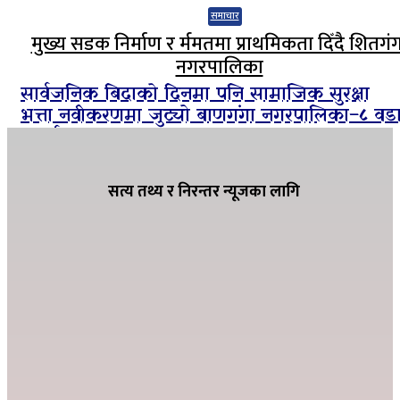
समाचार
मुख्य सडक निर्माण र र्ममतमा प्राथमिकता दिँदै शितगं
नगरपालिका
सार्वजनिक बिदाको दिनमा पनि सामाजिक सुरक्षा
भत्ता नवीकरणमा जुट्यो बाणगंगा नगरपालिका–८ वड
कार्यालय
सत्य तथ्य र निरन्तर न्यूजका लागि